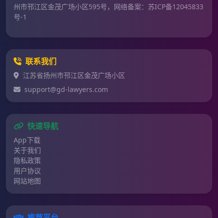
州市邗江区金茂广场小区595号，网络备案：苏ICP备12045833
号-1
联系我们
江苏省扬州市邗江区金茂广场小区
support@gd-lawyers.com
快速导航
App下载
关于我们
隐私政策
用户协议
网站地图
推荐平台