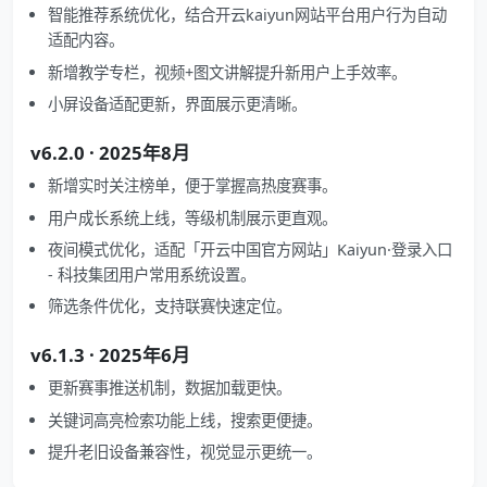
智能推荐系统优化，结合开云kaiyun网站平台用户行为自动
适配内容。
新增教学专栏，视频+图文讲解提升新用户上手效率。
小屏设备适配更新，界面展示更清晰。
v6.2.0 · 2025年8月
新增实时关注榜单，便于掌握高热度赛事。
用户成长系统上线，等级机制展示更直观。
夜间模式优化，适配「开云中国官方网站」Kaiyun·登录入口
- 科技集团用户常用系统设置。
筛选条件优化，支持联赛快速定位。
v6.1.3 · 2025年6月
更新赛事推送机制，数据加载更快。
关键词高亮检索功能上线，搜索更便捷。
提升老旧设备兼容性，视觉显示更统一。